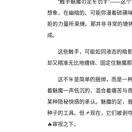
“触手魅魔の足を罚す”——这个
想象，在幽暗的、可能弥漫着硫磺
拒的力量所束缚。那并非寻常的镣铐
成。
这些触手，可能如同液态的暗
却又精准无比地缠绕、固定住魅魔那
这不🎯是简单的捆绑，而是一
着魅魔一声低沉的、混合着痛苦与
某种隐秘快感的承认。魅魔的足，
种子的工具。但📌现在，它们被剥
🔥审视之下。