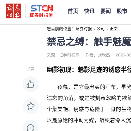
首页
快讯
要闻
股市
您当前的位置：
证券时报
>
公司
>
正文
禁忌之缚：触手魅魔
来源：证券时报网
作者：刘欣然
2026-02
幽影初现：魅影足迹的诱惑半
点赞
夜幕，是它最忠实的画布，星
遗忘的角落，或是被刻意忽略的欲望
个集美艳、诱惑与危险于一身的生
以最原始的冲动为媒，编织着令人沉