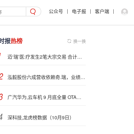
公众号
电子报
客户端
时报
热榜
换一换
迈‘瑞’医:疗发生2笔大宗交易 合计成交6991.15万元
泓毅股份六成营收依赖奇.瑞，业绩高增长持续性存疑
广汽华为,云车机 9 月底全量 OTA，所有埃安 UT 老车主均可同步免费享受本次升级
深科技,龙虎榜数据（10月9日）