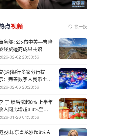
热点
视频
换一换
商务部<公>布中美—吉隆
坡经贸磋商成果共识
2026-02-02 20:30:56
交{通}银行多家分行提
示：完善数字人民币个人
客户身份信息
2026-02-06 20:23:56
李‘宁’绩后涨超8% 上半年
收入同比增超3.3%至
148.17亿元
2026-01-26 04:38:56
港股山.东墨龙涨超8% A