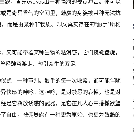
主题，首先evokes出一种强烈的视觉冲击。你可以
味或是奇异香气的空间里，魅魔的身姿被某种无法抗
，而是由某种非物质、却又真实存在的“触手”所构
影，又可能带着某种生物的粘滑感，它们蜿蜒盘旋，
曾经肆意游走、勾引众生的双足。
种仪式，一种审判。触手的每一次收紧，都可能伴随
奇异快感的呻吟。这呻吟，是对禁忌的哀悼，也是对
曾经是它释放诱惑的武器，是它在凡人心中播撒欲望
夺了自由，被🤔暴露在一种更为原始、也更为残酷的