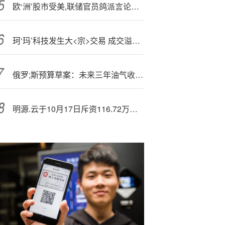
欧‘洲’股市受美,联储官员鸽派言论提振而上涨 诺和诺德下跌
珂‘玛’科技发生大<宗>交易 成交溢价率8.92%
俄罗;斯预算草案：未来三年油气收入持续增长 26年将达1074亿美元
明源.云于10月17日斥资116.72万港元回购37.5万股