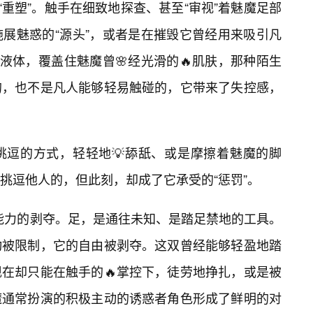
“重塑”。触手在细致地探查、甚至“审视”着魅魔足部
展魅惑的“源头”，或者是在摧毁它曾经用来吸引凡
液体，覆盖住魅魔曾🌸经光滑的🔥肌肤，那种陌生
的，也不是凡人能够轻易触碰的，它带来了失控感，
挑逗的方式，轻轻地💡舔舐、或是摩擦着魅魔的脚
挑逗他人的，但此刻，却成了它承受的“惩罚”。
”能力的剥夺。足，是通往未知、是踏足禁地的工具。
动被限制，它的自由被剥夺。这双曾经能够轻盈地踏
在却只能在触手的🔥掌控下，徒劳地挣扎，或是被
魔通常扮演的积极主动的诱惑者角色形成了鲜明的对