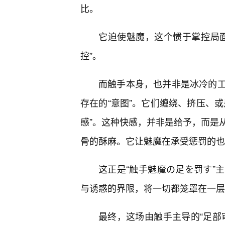
比。
它迫使魅魔，这个惯于掌控局
控”。
而触手本身，也并非是冰冷的
存在的“意图”。它们缠绕、挤压、
感”。这种快感，并非是给予，而是
骨的酥麻。它让魅魔在承受惩罚的也
这正是“触手魅魔の足を罚す”
与诱惑的界限，将一切都笼罩在一层
最终，这场由触手主导的“足部